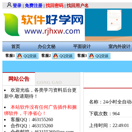
登录
|
免费注册
|
找回密码
|
找回用户名
首页
办公文秘
平面设计
室内外设计
客服1
客服2
客服3
网站公告
GONG GAO
欢迎光临，各类学习资料后台更
新中,敬请期待！
名称：24小时全自动
本站软件没有任何广告插件和捆
绑软件，干净省心！
下载次数：964
客服QQ：463155260
上传时间：22:49:01
合作QQ：463155260
合作邮箱：463155260@qq.com